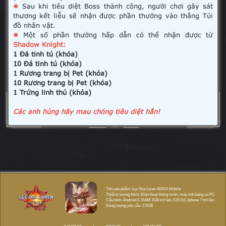
✺
Sau khi tiêu diệt Boss thành công, người chơi gây sát
thương kết liễu sẽ nhận được phần thưởng vào thẳng Túi
đồ nhân vật.
✺
Một số phần thưởng hấp dẫn có thể nhận được từ
Shadow Knight:
1 Đá tinh tú (khóa)
10 Đá tinh tú (khóa)
1 Rương trang bị Pet (khóa)
10 Rương trang bị Pet (khóa)
1 Trứng linh thú (khóa)
Các anh hùng hãy mau chóng tiêu diệt hắn!
Tên sản phẩm: Lục Địa Loren ADNX Mobile
Thiết bị tương thích: Điện thoại thông minh, máy tính bảng và PC
Cấu hình: Android 9, RAM 2GB trở lên, IOS 9.0, Iphone 7 trở lên
Dung lượng yêu cầu: 2.5GB