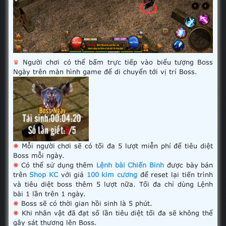
♛
Người chơi có thể bấm trực tiếp vào biểu tượng Boss
Ngày trên màn hình game để di chuyển tới vị trí Boss.
✺
Mỗi người chơi sẽ có tối đa 5 lượt miễn phí để tiêu diệt
Boss mỗi ngày.
✺
Có thể sử dụng thêm
Lệnh bài Chiến Binh
được bày bán
trên
Shop KC
với giá
100 kim cương
để reset lại tiến trình
và tiêu diệt boss thêm 5 lượt nữa. Tối đa chỉ dùng Lệnh
bài 1 lần trên 1 ngày.
✺
Boss sẽ có thời gian hồi sinh là 5 phút.
✺
Khi nhân vật đã đạt số lần tiêu diệt tối đa sẽ không thể
gây sát thương lên Boss.