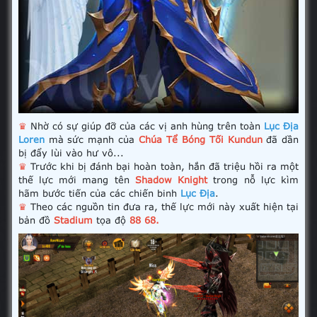
♛
Nhờ có sự giúp đỡ của các vị anh hùng trên toàn
Lục Địa
Loren
mà sức mạnh của
Chúa Tể Bóng Tối Kundun
đã dần
bị đẩy lùi vào hư vô...
♛
Trước khi bị đánh bại hoàn toàn, hắn đã triệu hồi ra một
thế lực mới mang tên
Shadow Knight
trong nỗ lực kìm
hãm bước tiến của các chiến binh
Lục Địa
.
♛
Theo các nguồn tin đưa ra, thế lực mới này xuất hiện tại
bản đồ
Stadium
tọa độ
88 68.