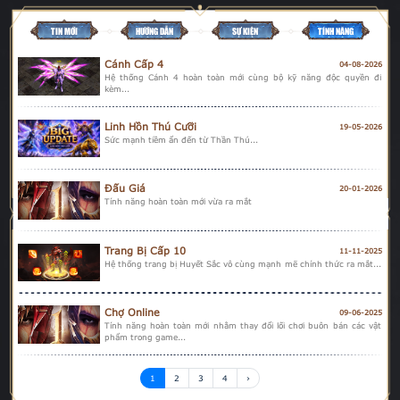
TIN MỚI
HƯỚNG DẪN
SỰ KIỆN
TÍNH NĂNG
Cánh Cấp 4
04-08-2026
Hệ thống Cánh 4 hoàn toàn mới cùng bộ kỹ năng độc quyền đi
kèm...
Linh Hồn Thú Cưỡi
19-05-2026
Sức mạnh tiềm ẩn đến từ Thần Thú...
Đấu Giá
20-01-2026
Tính năng hoàn toàn mới vừa ra mắt
Trang Bị Cấp 10
11-11-2025
Hệ thống trang bị Huyết Sắc vô cùng mạnh mẽ chính thức ra mắt...
Chợ Online
09-06-2025
Tính năng hoàn toàn mới nhằm thay đổi lối chơi buôn bán các vật
phẩm trong game...
1
2
3
4
›