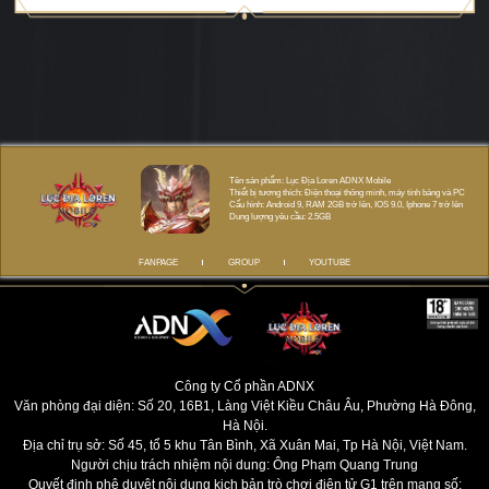
Tên sản phẩm: Lục Địa Loren ADNX Mobile
Thiết bị tương thích: Điện thoại thông minh, máy tính bảng và PC
Cấu hình: Android 9, RAM 2GB trở lên, IOS 9.0, Iphone 7 trở lên
Dung lượng yêu cầu: 2.5GB
FANPAGE
GROUP
YOUTUBE
Công ty Cổ phần ADNX
Văn phòng đại diện: Số 20, 16B1, Làng Việt Kiều Châu Âu, Phường Hà Đông,
Hà Nội.
Địa chỉ trụ sở: Số 45, tổ 5 khu Tân Bình, Xã Xuân Mai, Tp Hà Nội, Việt Nam.
Người chịu trách nhiệm nội dung: Ông Phạm Quang Trung
Quyết định phê duyệt nội dung kịch bản trò chơi điện tử G1 trên mạng số: